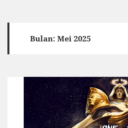
Bulan:
Mei 2025