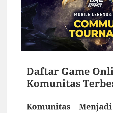
Daftar Game Onl
Komunitas Terbe
Komunitas Menjadi