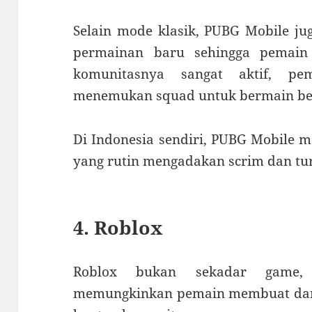
Selain mode klasik, PUBG Mobile j
permainan baru sehingga pemain
komunitasnya sangat aktif, p
menemukan squad untuk bermain b
Di Indonesia sendiri, PUBG Mobile m
yang rutin mengadakan scrim dan t
4. Roblox
Roblox bukan sekadar game, 
memungkinkan pemain membuat dan