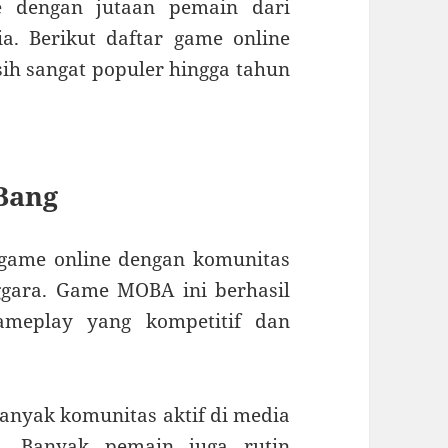
e dengan jutaan pemain dari
a. Berikut daftar game online
ih sangat populer hingga tahun
 Bang
 game online dengan komunitas
ggara. Game MOBA ini berhasil
ameplay yang kompetitif dan
banyak komunitas aktif di media
al. Banyak pemain juga rutin